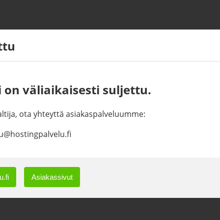
ettu
 on väliaikaisesti suljettu.
haltija, ota yhteyttä asiakaspalveluumme:
u@hostingpalvelu.fi
.fi
Asiakassivut