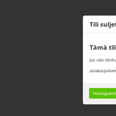
Tili sulj
Tämä tili
Jos olet tilin
asiakaspalvel
Hostingpalvelu