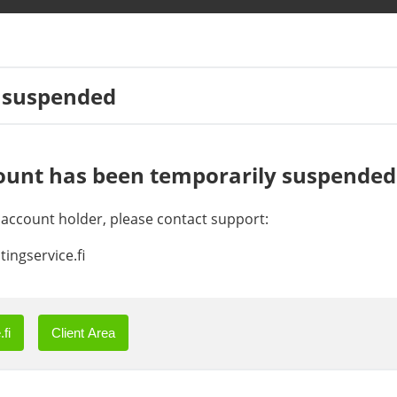
 suspended
ount has been temporarily suspended
e account holder, please contact support:
ingservice.fi
fi
Client Area