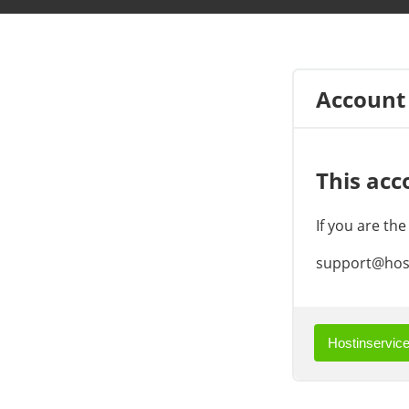
Account
This acc
If you are th
support@host
Hostinservice.