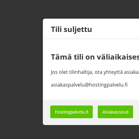
Tili suljettu
Tämä tili on väliaikaises
Jos olet tilinhaltija, ota yhteyttä asi
asiakaspalvelu@hostingpalvelu.fi
Hostingpalvelu.fi
Asiakassivut