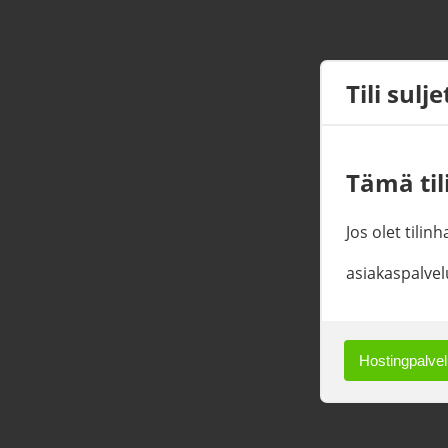
Tili sulj
Tämä tili
Jos olet tilin
asiakaspalvel
Hostingpalvelu