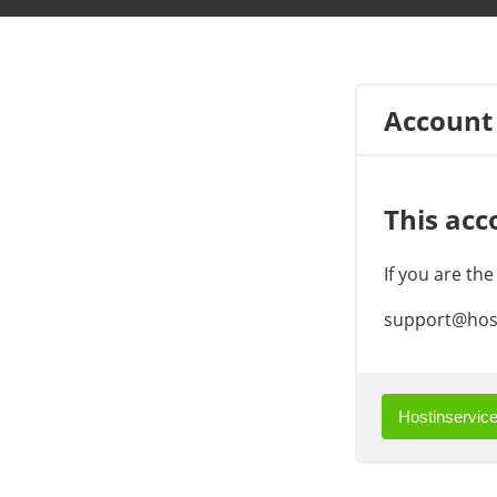
Account
This acc
If you are th
support@host
Hostinservice.