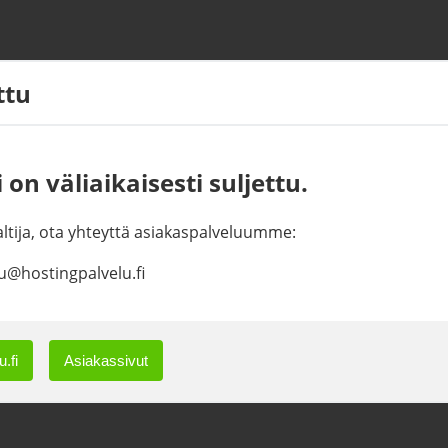
ettu
 on väliaikaisesti suljettu.
haltija, ota yhteyttä asiakaspalveluumme:
u@hostingpalvelu.fi
.fi
Asiakassivut