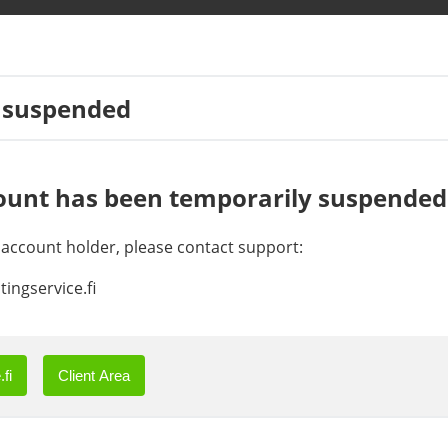
 suspended
ount has been temporarily suspended
e account holder, please contact support:
ingservice.fi
fi
Client Area