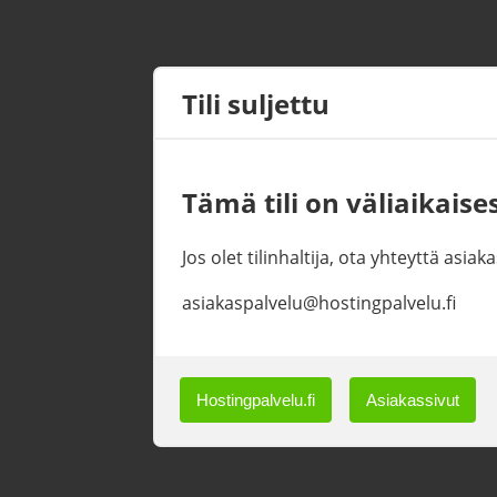
Tili suljettu
Tämä tili on väliaikaises
Jos olet tilinhaltija, ota yhteyttä asi
asiakaspalvelu@hostingpalvelu.fi
Hostingpalvelu.fi
Asiakassivut