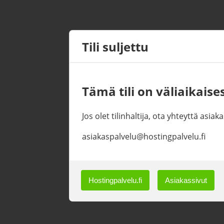
Tili suljettu
Tämä tili on väliaikaises
Jos olet tilinhaltija, ota yhteyttä asi
asiakaspalvelu@hostingpalvelu.fi
Hostingpalvelu.fi
Asiakassivut