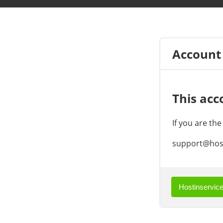
Account
This acc
If you are th
support@host
Hostinservice.