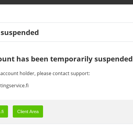
 suspended
ount has been temporarily suspended
e account holder, please contact support:
ingservice.fi
fi
Client Area