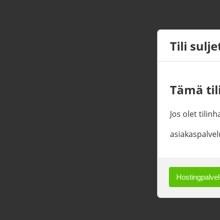
Tili sulj
Tämä tili
Jos olet tilin
asiakaspalvel
Hostingpalvelu