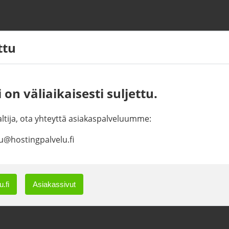
ettu
 on väliaikaisesti suljettu.
haltija, ota yhteyttä asiakaspalveluumme:
u@hostingpalvelu.fi
.fi
Asiakassivut