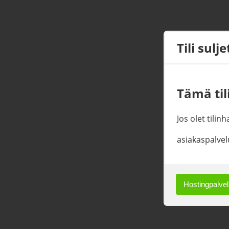
Tili sulj
Tämä tili
Jos olet tilin
asiakaspalvel
Hostingpalvelu