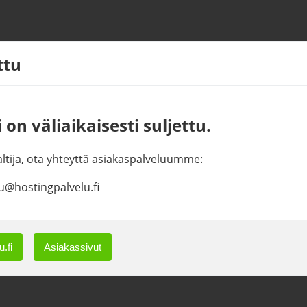
ettu
 on väliaikaisesti suljettu.
haltija, ota yhteyttä asiakaspalveluumme:
u@hostingpalvelu.fi
.fi
Asiakassivut