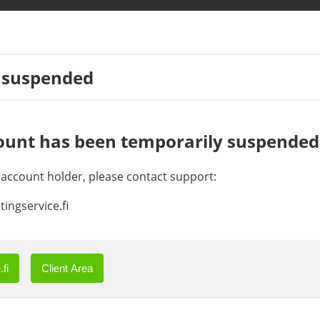
 suspended
ount has been temporarily suspended
e account holder, please contact support:
ingservice.fi
fi
Client Area