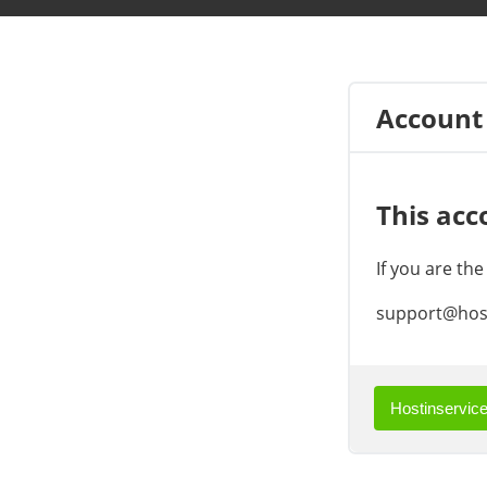
Account
This acc
If you are th
support@host
Hostinservice.