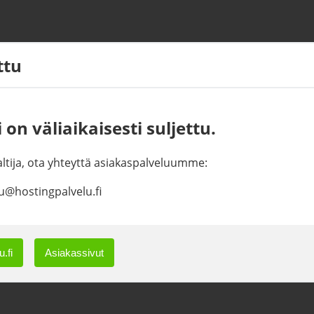
ettu
 on väliaikaisesti suljettu.
haltija, ota yhteyttä asiakaspalveluumme:
u@hostingpalvelu.fi
.fi
Asiakassivut