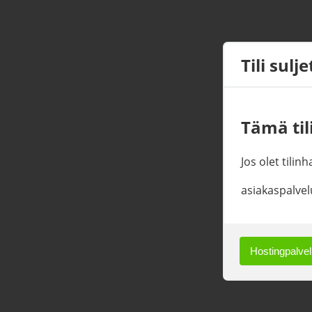
Tili sulj
Tämä tili
Jos olet tilin
asiakaspalvel
Hostingpalvelu