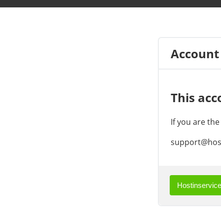
Account
This acc
If you are th
support@host
Hostinservice.