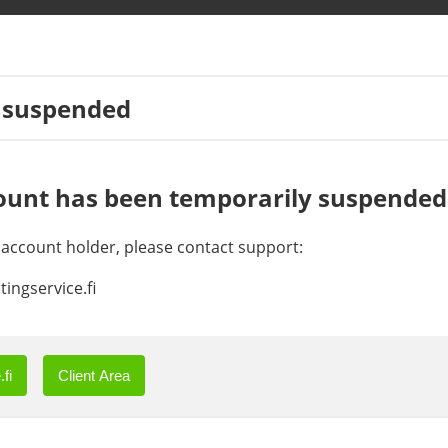
 suspended
ount has been temporarily suspended
e account holder, please contact support:
ingservice.fi
fi
Client Area