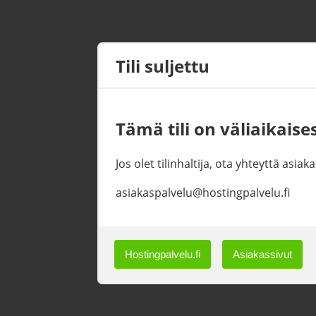
Tili suljettu
Tämä tili on väliaikaises
Jos olet tilinhaltija, ota yhteyttä asi
asiakaspalvelu@hostingpalvelu.fi
Hostingpalvelu.fi
Asiakassivut