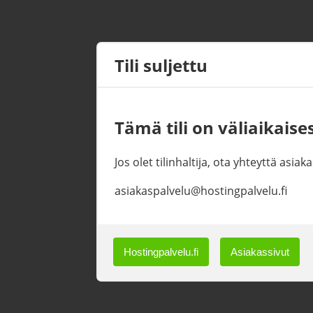
Tili suljettu
Tämä tili on väliaikaises
Jos olet tilinhaltija, ota yhteyttä asi
asiakaspalvelu@hostingpalvelu.fi
Hostingpalvelu.fi
Asiakassivut