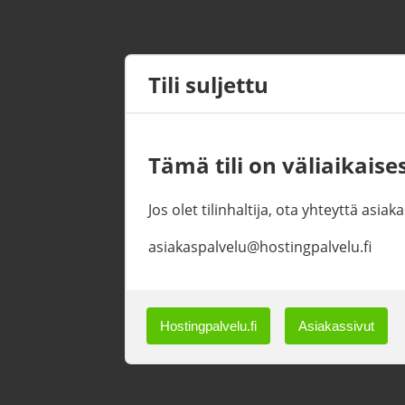
Tili suljettu
Tämä tili on väliaikaises
Jos olet tilinhaltija, ota yhteyttä asi
asiakaspalvelu@hostingpalvelu.fi
Hostingpalvelu.fi
Asiakassivut