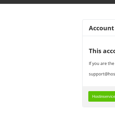
Account
This acc
If you are th
support@host
Hostinservice.