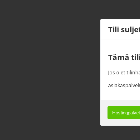
Tili sulj
Tämä tili
Jos olet tilin
asiakaspalvel
Hostingpalvelu