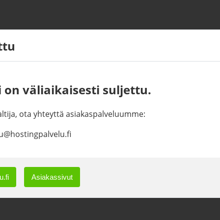
ettu
 on väliaikaisesti suljettu.
haltija, ota yhteyttä asiakaspalveluumme:
u@hostingpalvelu.fi
.fi
Asiakassivut