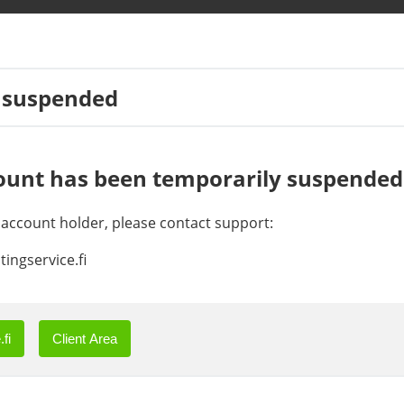
 suspended
ount has been temporarily suspended
e account holder, please contact support:
ingservice.fi
fi
Client Area