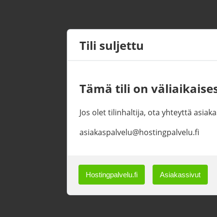
Tili suljettu
Tämä tili on väliaikaises
Jos olet tilinhaltija, ota yhteyttä asi
asiakaspalvelu@hostingpalvelu.fi
Hostingpalvelu.fi
Asiakassivut