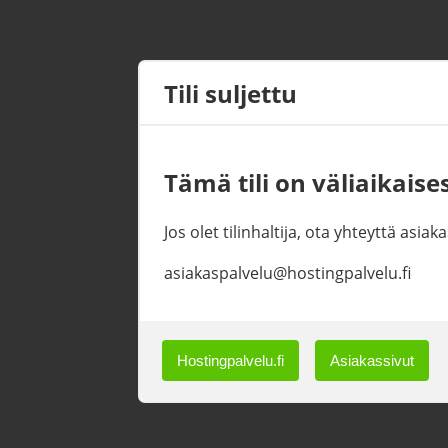
Tili suljettu
Tämä tili on väliaikaises
Jos olet tilinhaltija, ota yhteyttä asi
asiakaspalvelu@hostingpalvelu.fi
Hostingpalvelu.fi
Asiakassivut